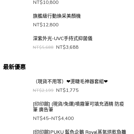
NT$
10,800
旗艦級行動煥采美顏機
NT$
12,800
深紫外光-UVC手持式抑菌儀
NT$
3,688
NT$
5,688
最新優惠
（現貨不用等）❤燙睫毛神器套組❤
NT$
1,775
NT$
2,199
[印印館] (現貨/免運)噴霧筆可填充酒精 防疫
筆 廣告筆
NT$
45
–
NT$
4,400
[印印館]PUKU 藍色企鵝 Royal蒸氣烘乾負離