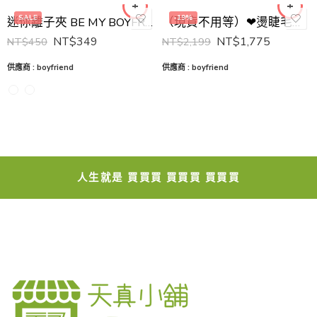
SALE
-19%
迷你離子夾 BE MY BOYFRIEND 王盈喬老師推薦 平板夾 離子夾
（現貨不用等）❤燙睫毛神器套組❤
NT$
349
NT$
1,775
NT$
450
NT$
2,199
供應商 :
boyfriend
供應商 :
boyfriend
人生就是 買買買 買買買 買買買