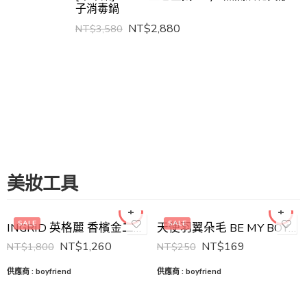
子消毒鍋
NT$
2,880
NT$
3,580
10mm
22mm
11mm
25mm
12mm
28mm
美妝工具
8mm
32mm
9mm
SALE
SALE
INGRID 英格麗 香檳金二代透氣電捲棒 BE MY BOYFRIEND 王盈喬老師推薦 電棒 捲髮器
天使羽翼朵毛 BE MY BOYFRIEND 王盈喬老師推薦 深咖啡色假睫毛 嫁接睫毛
NT$
1,260
NT$
169
NT$
1,800
NT$
250
供應商 :
boyfriend
供應商 :
boyfriend