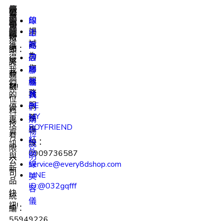
快
產
優
公
電
公
速
品
惠
司
即
線
印
連
分
快
子
資
司
竭
結
類
報
時
訊
上
印
報
抬
誠
獲
商
館
即
頭：
為
得
店
矽
將
天
您
我
聯
膠
登
曲
服
們
絡
餐
場!
數
務
的
我
具
位
服
BE
優
們
科
MY
務
惠
購
技
BOYFRIEND
專
資
物
有
紅
線：
訊
說
限
外
0909736587
與
明
公
service@every8dshop.com
線
新
司
LINE
美
品
ID:@032gqfff
容
快
統
儀
訊!
編：
55949226