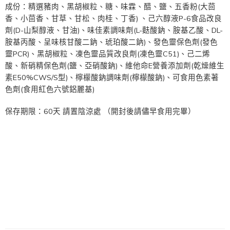
成份：精選豬肉、黑胡椒粒、糖、味霖、醋、鹽、五香粉(大茴
香、小茴香、甘草、甘松、肉桂、丁香) 、己六醇液P-6食品改良
劑(D-山梨醇液、甘油)、味佳素調味劑(L-麩酸鈉、胺基乙酸、DL-
胺基丙酸、呈味核甘酸二鈉、琥珀酸二鈉)、發色靈保色劑(發色
靈PCR)、黑胡椒粒、凍色靈品質改良劑(凍色靈C51)、己二烯
酸、新硝精保色劑(鹽、亞硝酸鈉)、維他命E營養添加劑(乾燥維生
素E50%CWS/S型)、檸檬酸鈉調味劑(檸檬酸鈉)、可食用色素著
色劑(食用紅色六號鋁麗基)
保存期限：60天 請置陰涼處 （開封後請儘早食用完畢）