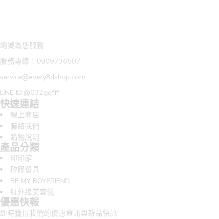
竭誠為您服務
服務專線：0909736587
service@every8dshop.com
LINE ID:@032gqfff
快速連結
線上商店
聯絡我們
購物說明
產品分類
印印館
矽膠餐具
BE MY BOYFRIEND
紅外線美容儀
優惠快報
即時獲得我們的優惠資訊與新品快訊!