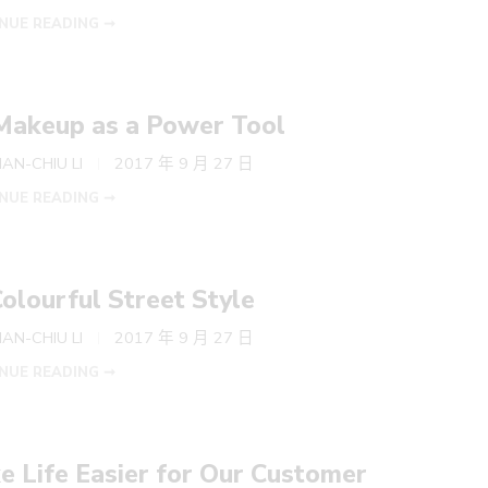
NUE READING ➞
Makeup as a Power Tool
AN-CHIU LI
2017 年 9 月 27 日
NUE READING ➞
olourful Street Style
AN-CHIU LI
2017 年 9 月 27 日
NUE READING ➞
e Life Easier for Our Customer