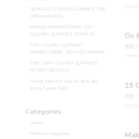
CONTI
ЗЕРКАЛО ССЫЛКА DARKNET TOR
ONION KRAKEN
КРАКЕН МАРКЕТПЛЕЙС ТОР
On 
ССЫЛКА ДАРКНЕТ ЗЕРКАЛО
ТОР ССЫЛКА ДАРКНЕТ
通過 TI
МАРКЕТПЛЕЙС ЗЕРКАЛО КРАКЕН
CONTI
ТОР САЙТ ССЫЛКА ДАРКНЕТ
КРАКЕН ЗЕРКАЛО
Phong cách chơi của các quốc gia
19 C
trong Casino Hi88
通過 TI
CONTI
Categories
casino
Mak
Fashions magazine