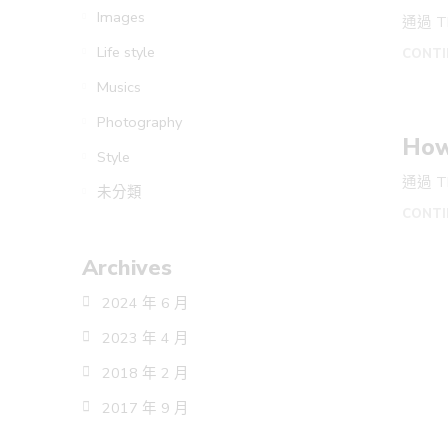
Images
通過 TI
Life style
CONTI
Musics
Photography
How 
Style
通過 TI
未分類
CONTI
Archives
2024 年 6 月
2023 年 4 月
2018 年 2 月
2017 年 9 月