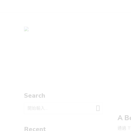
Search
A Be
Recent
通過 TI