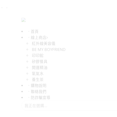
首頁
線上商店
紅外線美容儀
BE MY BOYFRIEND
印印館
矽膠餐具
開運精油
氧氣水
養生茶
購物說明
聯絡我們
防詐騙宣導