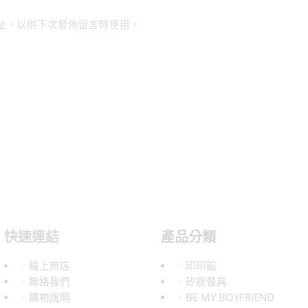
址，以供下次發佈留言時使用。
快速連結
產品分類
線上商店
印印館
聯絡我們
矽膠餐具
購物說明
BE MY BOYFRIEND