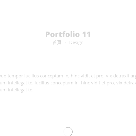
Portfolio 11
首頁
Design
 Quo tempor lucilius conceptam in, hinc vidit et pro, vix detraxit
 intellegat te. lucilius conceptam in, hinc vidit et pro, vix detr
m intellegat te.