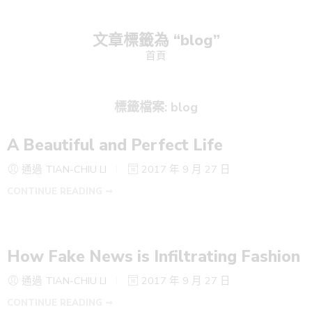
文章標籤為 “blog”
首頁
標籤檔案:
blog
A Beautiful and Perfect Life
通過 TIAN-CHIU LI
2017 年 9 月 27 日
CONTINUE READING ➞
How Fake News is Infiltrating Fashion
通過 TIAN-CHIU LI
2017 年 9 月 27 日
CONTINUE READING ➞