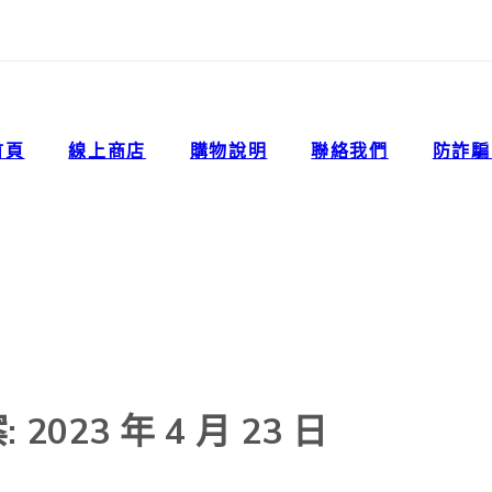
首頁
線上商店
購物說明
聯絡我們
防詐騙
:
2023 年 4 月 23 日