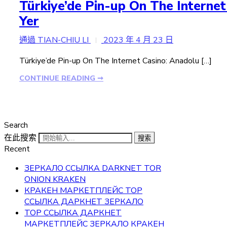
Türkiye’de Pin-up On The Interne
Yer
通過 TIAN-CHIU LI
2023 年 4 月 23 日
Türkiye’de Pin-up On The Internet Casino: Anadolu […]
CONTINUE READING ➞
Search
在此搜索
搜索
Recent
ЗЕРКАЛО ССЫЛКА DARKNET TOR
ONION KRAKEN
КРАКЕН МАРКЕТПЛЕЙС ТОР
ССЫЛКА ДАРКНЕТ ЗЕРКАЛО
ТОР ССЫЛКА ДАРКНЕТ
МАРКЕТПЛЕЙС ЗЕРКАЛО КРАКЕН