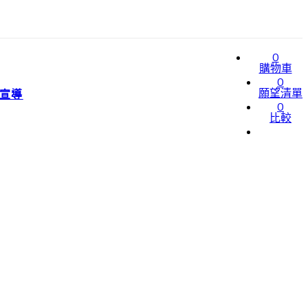
0
購物車
0
願望清單
宣導
0
比較