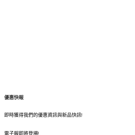
優惠快報
即時獲得我們的優惠資訊與新品快訊!
電子報即將登場!