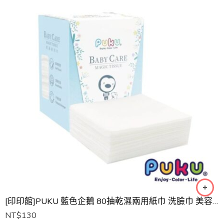
[印印館]PUKU 藍色企鵝 80抽乾濕兩用紙巾 洗臉巾 美容巾 卸妝巾
NT$
130