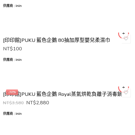
供應商 :
inin
[印印館]PUKU 藍色企鵝 80抽加厚型嬰兒柔濕巾
NT$
100
供應商 :
inin
-20%
[印印館]PUKU 藍色企鵝 Royal蒸氣烘乾負離子消毒鍋
NT$
2,880
NT$
3,580
供應商 :
inin