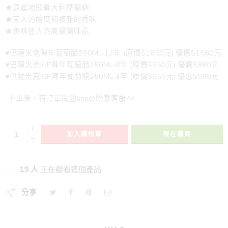
★原產地即義大利摩德納
★宜人的酸度和複雜的香味
★美味迷人的高級調味品
♥巴薩米克陳年葡萄醋250ML-12年 (原價$1850元) 優惠$1580元
♥巴薩米克IGP陳年葡萄醋250ML-8年 (原價$950元) 優惠$880元
♥巴薩米克IGP陳年葡萄醋250ML-4年 (原價$650元) 優惠$590元
-下單後，有訂單問題line@聯繫客服^^
+
加入購物車
現在購買
−
19
人
正在觀看這個產品
分享