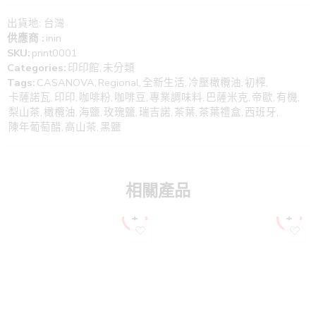
出貨地: 台灣
供應商 :
inin
SKU:
print0001
Categories:
印印館
,
未分類
Tags:
CASANOVA
,
Regional
,
全新生活
,
冷壓橄欖油
,
初榨
,
卡薩諾瓦
,
印印
,
咖啡粉
,
咖啡豆
,
專業調味料
,
巴薩米克
,
帝歐
,
有機
,
梨山茶
,
橄欖油
,
海鹽
,
玫瑰鹽
,
瑞吉諾
,
茶葉
,
茶葉禮盒
,
西班牙
,
陳年葡萄醋
,
高山茶
,
黑鹽
相關產品