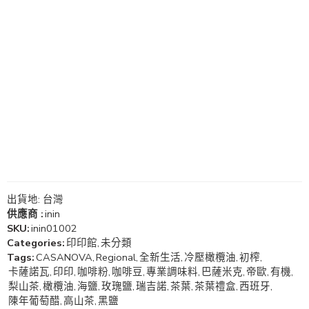
出貨地: 台灣
供應商 :
inin
SKU:
inin01002
Categories:
印印館
,
未分類
Tags:
CASANOVA
,
Regional
,
全新生活
,
冷壓橄欖油
,
初榨
,
卡薩諾瓦
,
印印
,
咖啡粉
,
咖啡豆
,
專業調味料
,
巴薩米克
,
帝歐
,
有機
,
梨山茶
,
橄欖油
,
海鹽
,
玫瑰鹽
,
瑞吉諾
,
茶葉
,
茶葉禮盒
,
西班牙
,
陳年葡萄醋
,
高山茶
,
黑鹽
100支