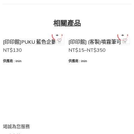
200支
500支
相關產品
1000支
3000支
[印印館]PUKU 藍色企鵝 80抽乾濕兩用紙巾 洗臉巾 美容巾 卸妝巾
[印印館] (客製)噴霧筆可填充酒精 防疫筆 廣告筆 (最少100支)
開版費
NT$
130
NT$
15
–
NT$
350
供應商 :
inin
供應商 :
inin
竭誠為您服務