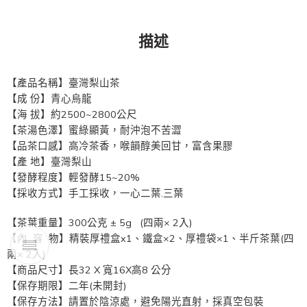
描述
【產品名稱】臺灣梨山茶
【成 份】青心烏龍
【海 拔】約2500~2800公尺
【茶湯色澤】蜜綠顯黃，耐沖泡不苦澀
【品茶口感】高冷茶香，喉韻醇美回甘，富含果膠
【產 地】臺灣梨山
【發酵程度】輕發酵15~20%
【採收方式】手工採收，一心二葉.三葉
【茶葉重量】300公克 ± 5g (四兩× 2入)
【內 容 物】精裝厚禮盒x1、鐵盒×2、厚禮袋×1、半斤茶葉(四
兩× 2入)
【商品尺寸】長32 X 寬16X高8 公分
【保存期限】二年(未開封)
【保存方法】請置於陰涼處，避免陽光直射，採真空包裝