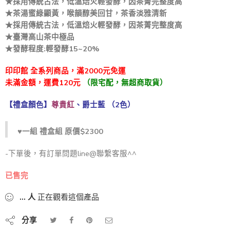
★採用傳統古法，低溫焙火輕發酵，因茶菁完整度高
★茶湯蜜綠顯黃，喉韻醇美回甘，茶香淡雅清新
★採用傳統古法，低溫焙火輕發酵，因茶菁完整度高
★臺灣高山茶中極品
★發酵程度:輕發酵15~20%
印印館 全系列商品，滿2000元免運
未滿金額，運費120元
（
限宅配，無超商取貨）
【禮盒顏色】
尊貴紅
、爵士藍 （2色）
♥一組 禮盒組 原價$2300
-下單後，有訂單問題line@聯繫客服^^
已售完
...
人
正在觀看這個產品
分享