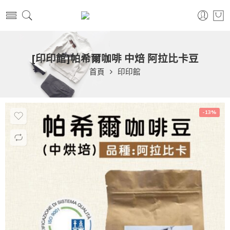
[印印館]帕希爾咖啡 中焙 阿拉比卡豆
首頁
印印館
-13%