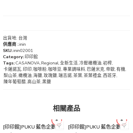
出貨地: 台灣
供應商 :
inin
SKU:
inin02001
Category:
印印館
Tags:
CASANOVA
,
Regional
,
全新生活
,
冷壓橄欖油
,
初榨
,
卡薩諾瓦
,
印印
,
咖啡粉
,
咖啡豆
,
專業調味料
,
巴薩米克
,
帝歐
,
有機
,
梨山茶
,
橄欖油
,
海鹽
,
玫瑰鹽
,
瑞吉諾
,
茶葉
,
茶葉禮盒
,
西班牙
,
陳年葡萄醋
,
高山茶
,
黑鹽
綠色
綠色
黃色
黃色
紅色
紅色
相關產品
藍色
藍色
[印印館]PUKU 藍色企鵝 Tritan滑蓋水壺330ml
[印印館]PUKU 藍色企鵝 Tritan滑蓋水壺500ml