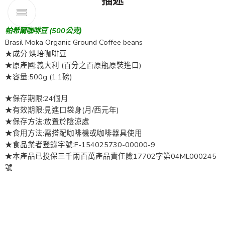
描述
帕希爾咖啡豆 (500公克)
Brasil Moka Organic Ground Coffee beans
★成分:烘培咖啡豆
★原產國:義大利 (百分之百原瓶原裝進口)
★容量:500g (1.1磅)
★保存期限:24個月
★有效期限:見進口袋身(月/西元年)
★保存方法:放置於陰涼處
★食用方法:需搭配咖啡機或咖啡器具使用
★食品業者登錄字號:F-154025730-00000-9
★本產品已投保三千兩百萬產品責任險17702字第04ML000245
號