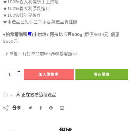
★100%義大利傳統手工烘焙
★100%義大利原裝進口
★100%咖啡豆製作
★本產品已投保三千兩百萬產品責任險
♥
帕希爾咖啡
豆
(中烘培)-阿拉比卡豆500g
(原價$630元) 優惠
$550元
-下單後，有訂單問題line@聯繫客服^^
+
加入購物車
現在購買
−
...
人
正在觀看這個產品
分享